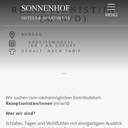
Direkt zum Inhalt springen
Direkt zur Navigation springen
Direkt zum Footer springen
REZEPTIONIST/IN
MENÜ
(M/W/D)
BURGAU
ARBEITSMODELL
JOB / AB SOFORT
GEHALT: NACH TARIF
Wir suchen zum nächstmöglichen Eintrittsdatum
Rezeptionisten/innen
(m/w/d)
Wer wir sind?
Schlafen, Tagen und Wohlfühlen mit einzigartigem Ausblick