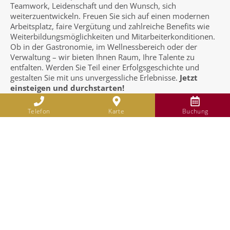
Teamwork, Leidenschaft und den Wunsch, sich
weiterzuentwickeln. Freuen Sie sich auf einen modernen
Arbeitsplatz, faire Vergütung und zahlreiche Benefits wie
Weiterbildungsmöglichkeiten und Mitarbeiterkonditionen.
Ob in der Gastronomie, im Wellnessbereich oder der
Verwaltung – wir bieten Ihnen Raum, Ihre Talente zu
entfalten. Werden Sie Teil einer Erfolgsgeschichte und
gestalten Sie mit uns unvergessliche Erlebnisse.
Jetzt
einsteigen und durchstarten!
(öffnet in neuem Tab)
(öffnet 
(öffnet in neuem Tab)
(öffnet
Telefon
Karte
Buchung
KONTAKT
SONNENHOF-HOTELS.DE
Stadtstraße 11
D-89331 Burgau
Tel.:
+49 8222 918 2000